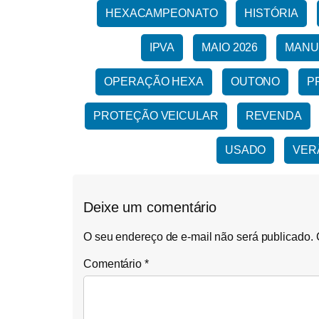
HEXACAMPEONATO
HISTÓRIA
IPVA
MAIO 2026
MANU
OPERAÇÃO HEXA
OUTONO
P
PROTEÇÃO VEICULAR
REVENDA
USADO
VER
Deixe um comentário
O seu endereço de e-mail não será publicado.
Comentário
*