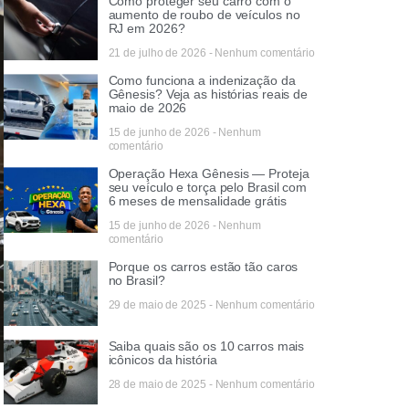
Como proteger seu carro com o
aumento de roubo de veículos no
RJ em 2026?
21 de julho de 2026
Nenhum comentário
Como funciona a indenização da
Gênesis? Veja as histórias reais de
maio de 2026
15 de junho de 2026
Nenhum
comentário
Operação Hexa Gênesis — Proteja
seu veículo e torça pelo Brasil com
6 meses de mensalidade grátis
15 de junho de 2026
Nenhum
comentário
Porque os carros estão tão caros
no Brasil?
29 de maio de 2025
Nenhum comentário
Saiba quais são os 10 carros mais
icônicos da história
28 de maio de 2025
Nenhum comentário