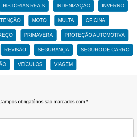
HISTÓRIAS REAIS
INDENIZAÇÃO
INVERNO
TENÇÃO
MOTO
MULTA
OFICINA
REÇO
PRIMAVERA
PROTEÇÃO AUTOMOTIVA
REVISÃO
SEGURANÇA
SEGURO DE CARRO
ÃO
VEÍCULOS
VIAGEM
Campos obrigatórios são marcados com
*