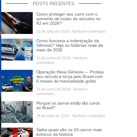
POSTS RECENTES
Como proteger seu carro com o
aumento de roubo de veículos no
RJ em 2026?
21 de julho de 2026
Nenhum comentário
Como funciona a indenização da
Gênesis? Veja as histórias reais de
maio de 2026
15 de junho de 2026
Nenhum
comentário
Operação Hexa Gênesis — Proteja
seu veículo e torça pelo Brasil com
6 meses de mensalidade grátis
15 de junho de 2026
Nenhum
comentário
Porque os carros estão tão caros
no Brasil?
29 de maio de 2025
Nenhum comentário
Saiba quais são os 10 carros mais
icônicos da história