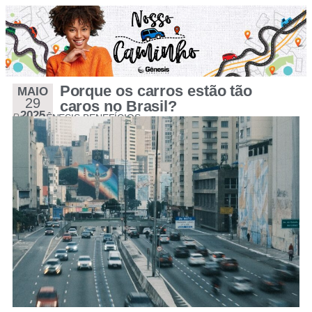
Porque os carros estão tão
MAIO
29
caros no Brasil?
2025
Por
GÊNESIS BENEFÍCIOS