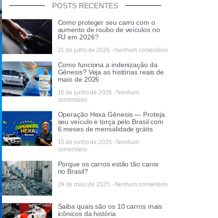
POSTS RECENTES
Como proteger seu carro com o
aumento de roubo de veículos no
RJ em 2026?
21 de julho de 2026
Nenhum comentário
Como funciona a indenização da
Gênesis? Veja as histórias reais de
maio de 2026
15 de junho de 2026
Nenhum
comentário
Operação Hexa Gênesis — Proteja
seu veículo e torça pelo Brasil com
6 meses de mensalidade grátis
15 de junho de 2026
Nenhum
comentário
Porque os carros estão tão caros
no Brasil?
29 de maio de 2025
Nenhum comentário
Saiba quais são os 10 carros mais
icônicos da história