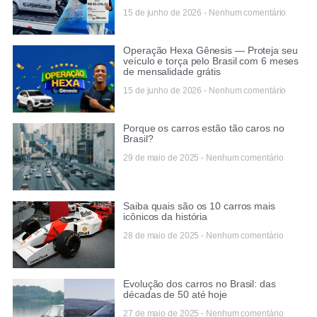
15 de junho de 2026
Nenhum comentário
Operação Hexa Gênesis — Proteja seu
veículo e torça pelo Brasil com 6 meses
de mensalidade grátis
15 de junho de 2026
Nenhum comentário
Porque os carros estão tão caros no
Brasil?
29 de maio de 2025
Nenhum comentário
Saiba quais são os 10 carros mais
icônicos da história
28 de maio de 2025
Nenhum comentário
Evolução dos carros no Brasil: das
décadas de 50 até hoje
27 de maio de 2025
Nenhum comentário