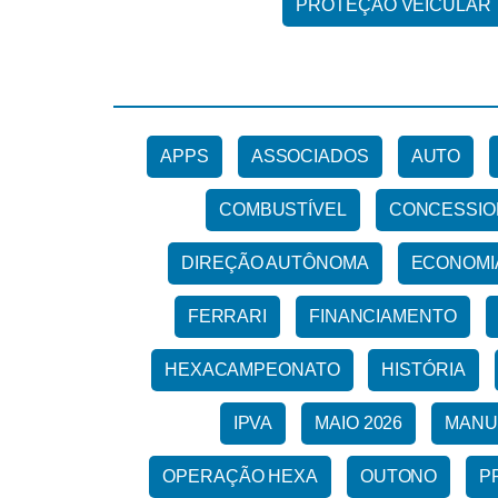
PROTEÇÃO VEICULAR
APPS
ASSOCIADOS
AUTO
COMBUSTÍVEL
CONCESSIO
DIREÇÃO AUTÔNOMA
ECONOMI
FERRARI
FINANCIAMENTO
HEXACAMPEONATO
HISTÓRIA
IPVA
MAIO 2026
MANU
OPERAÇÃO HEXA
OUTONO
P