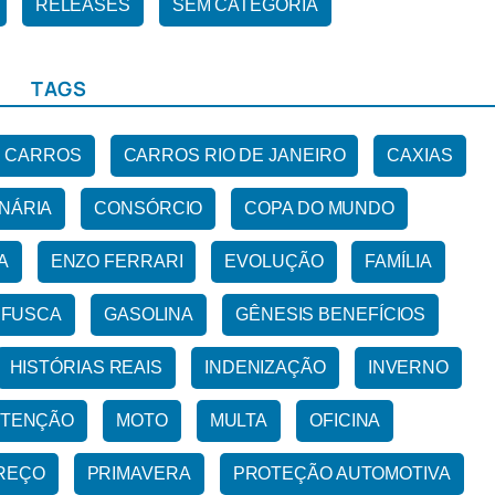
RELEASES
SEM CATEGORIA
TAGS
CARROS
CARROS RIO DE JANEIRO
CAXIAS
NÁRIA
CONSÓRCIO
COPA DO MUNDO
A
ENZO FERRARI
EVOLUÇÃO
FAMÍLIA
FUSCA
GASOLINA
GÊNESIS BENEFÍCIOS
HISTÓRIAS REAIS
INDENIZAÇÃO
INVERNO
TENÇÃO
MOTO
MULTA
OFICINA
REÇO
PRIMAVERA
PROTEÇÃO AUTOMOTIVA