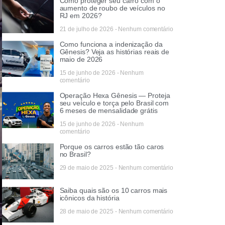
Como proteger seu carro com o
aumento de roubo de veículos no
RJ em 2026?
21 de julho de 2026
Nenhum comentário
Como funciona a indenização da
Gênesis? Veja as histórias reais de
maio de 2026
15 de junho de 2026
Nenhum
comentário
Operação Hexa Gênesis — Proteja
seu veículo e torça pelo Brasil com
6 meses de mensalidade grátis
15 de junho de 2026
Nenhum
comentário
Porque os carros estão tão caros
no Brasil?
29 de maio de 2025
Nenhum comentário
Saiba quais são os 10 carros mais
icônicos da história
28 de maio de 2025
Nenhum comentário