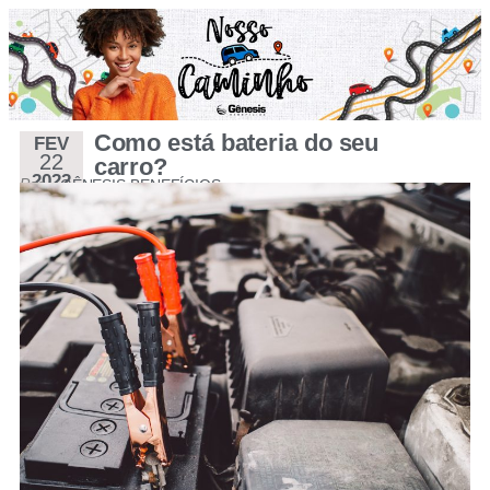
Como está bateria do seu
FEV
22
carro?
2022
Por
GÊNESIS BENEFÍCIOS