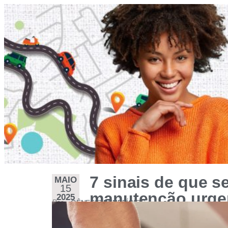
7 sinais de que s
MAIO
15
manutenção urge
2025
Por
GÊNESIS BENEFÍCIOS