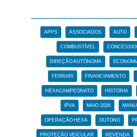
APPS
ASSOCIADOS
AUTO
COMBUSTÍVEL
CONCESSIO
DIREÇÃO AUTÔNOMA
ECONOMI
FERRARI
FINANCIAMENTO
HEXACAMPEONATO
HISTÓRIA
IPVA
MAIO 2026
MANU
OPERAÇÃO HEXA
OUTONO
P
PROTEÇÃO VEICULAR
REVENDA