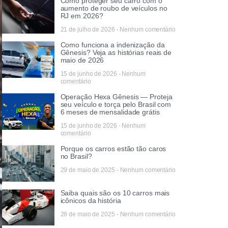
Como proteger seu carro com o
aumento de roubo de veículos no
RJ em 2026?
21 de julho de 2026
Nenhum comentário
Como funciona a indenização da
Gênesis? Veja as histórias reais de
maio de 2026
15 de junho de 2026
Nenhum
comentário
Operação Hexa Gênesis — Proteja
seu veículo e torça pelo Brasil com
6 meses de mensalidade grátis
15 de junho de 2026
Nenhum
comentário
Porque os carros estão tão caros
no Brasil?
29 de maio de 2025
Nenhum comentário
Saiba quais são os 10 carros mais
icônicos da história
28 de maio de 2025
Nenhum comentário