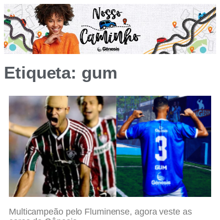
Etiqueta: gum
Multicampeão pelo Fluminense, agora veste as